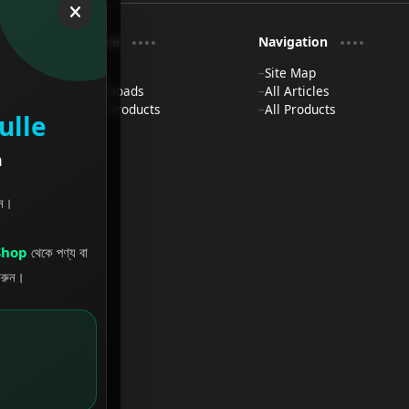
Explore
Navigation
Shop
Site Map
Downloads
All Articles
Free Products
All Products
ulle
m
ুন।
Shop
থেকে পণ্য বা
করুন।