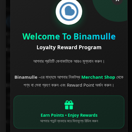
AMP Lite
Binamulle
Rich Results Test
PageSpeed Insights
Welcome To Binamulle
Binamulle.com – ফ্রি সেবায় স্বাগতম !
Loyalty Reward Program
Explore
Navigation
Shop
Site Map
আপনার প্রতিটি কেনাকাটাকে আরও মূল্যবান করুন।
Downloads
All Articles
Free Products
All Products
Binamulle
-এর মাধ্যমে আপনার নিকটস্থ
Merchant Shop
থেকে
পণ্য বা সেবা গ্রহণ করুন এবং Reward Point অর্জন করুন।
Info
Policies
About
Disclaimer
Contact
Privacy Policy
Advertising
Terms and Conditions
Earn Points • Enjoy Rewards
আপনার পয়েন্ট ব্যবহার করে বিনামূল্যে রিডিম করুন
2026
‧
Binamulle
‧ All rights reserved.
©